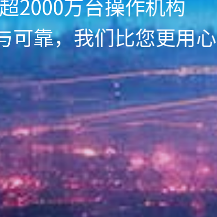
超2000万台操作机构
与可靠，我们比您更用心