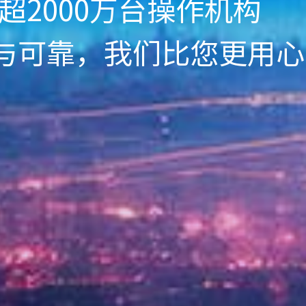
超2000万台操作机构
与可靠，我们比您更用心