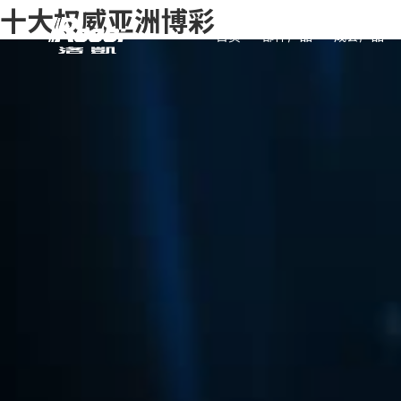
十大权威亚洲博彩
首页
部件产品
成套产品