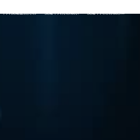
十大权威亚洲博彩
权威十大博彩娱乐
权威十大博彩娱乐
