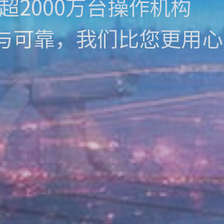
航 近零碳工业园
培育绿色发展新动能