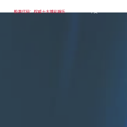
股票代码：权威十大博彩娱乐
中文