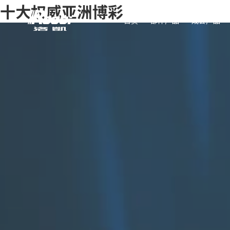
十大权威亚洲博彩
首页
部件产品
成套产品