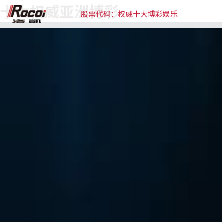
十大权威亚洲博彩
股票代码：权威十大博彩娱乐