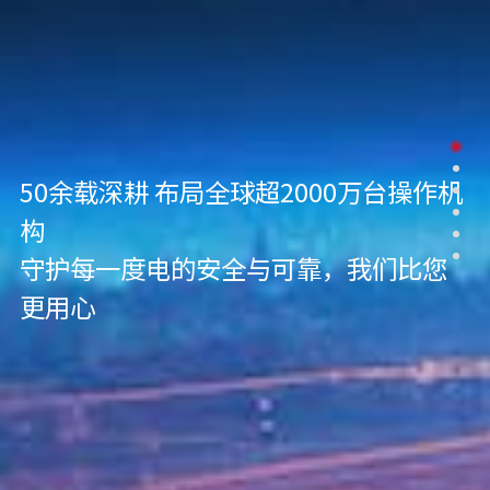
50余载深耕 布局全球超2000万台操作机
构
守护每一度电的安全与可靠，我们比您
更用心