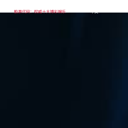
股票代码：权威十大博彩娱乐
中文