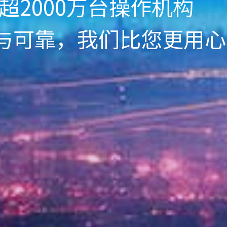
超2000万台操作机构
与可靠，我们比您更用心