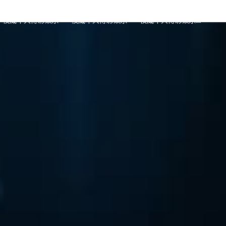
权威十大博彩娱乐
权威十大博彩娱乐
权威十大博彩娱乐
