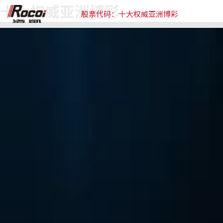
十大权威亚洲博彩
股票代码：十大权威亚洲博彩