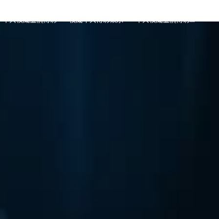
十大权威亚洲博彩
权威十大博彩娱乐
十大权威亚洲博彩
