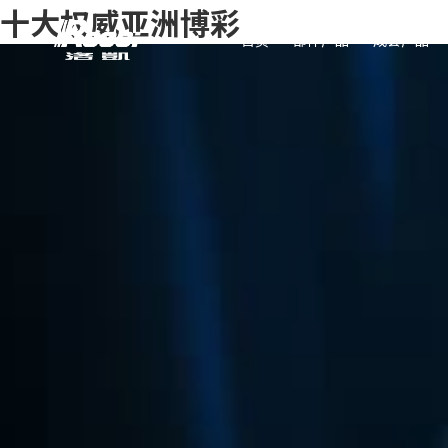
十大权威亚洲博彩
首页
部件产品
成套产品