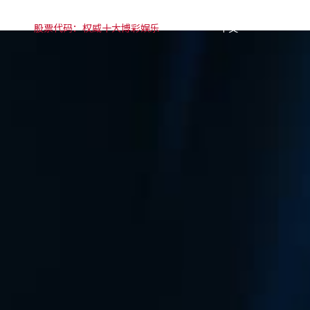
股票代码：权威十大博彩娱乐
中文