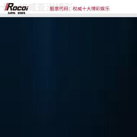
十大权威亚洲博彩
股票代码：权威十大博彩娱乐