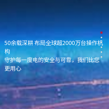
50余载深耕 布局全球超2000万台操作机
构
守护每一度电的安全与可靠，我们比您
更用心