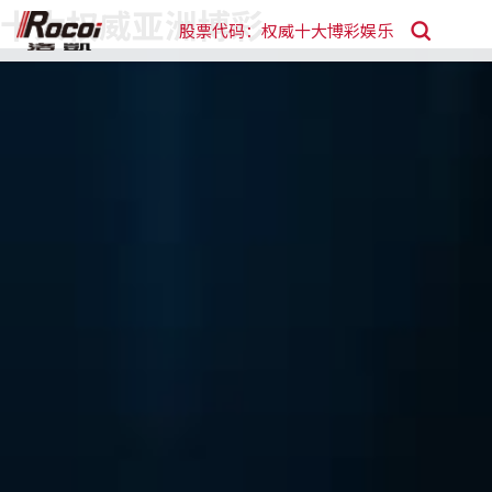
十大权威亚洲博彩
股票代码：权威十大博彩娱乐