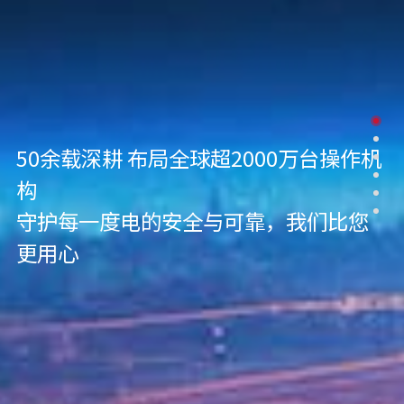
50余载深耕 布局全球超2000万台操作机
构
守护每一度电的安全与可靠，我们比您
更用心