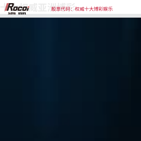
十大权威亚洲博彩
股票代码：权威十大博彩娱乐