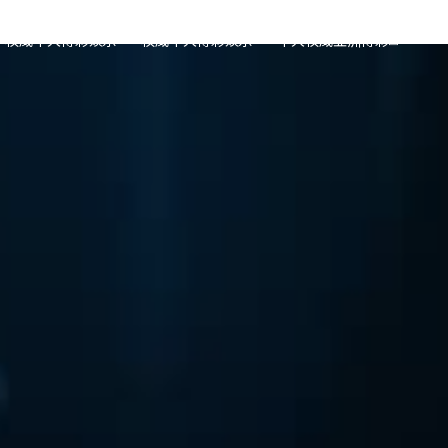
权威十大博彩娱乐
权威十大博彩娱乐
十大权威亚洲博彩
