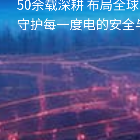
50余载深耕 布局全球
守护每一度电的安全