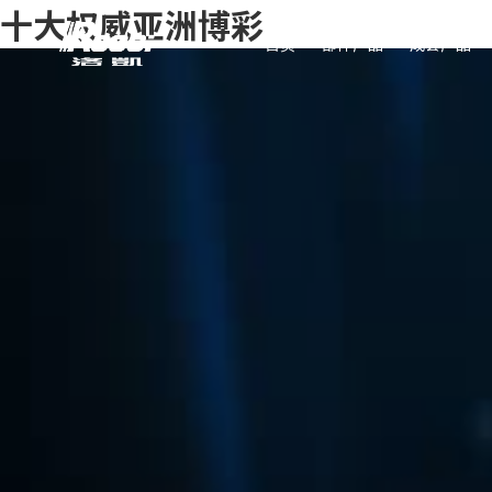
十大权威亚洲博彩
首页
部件产品
成套产品