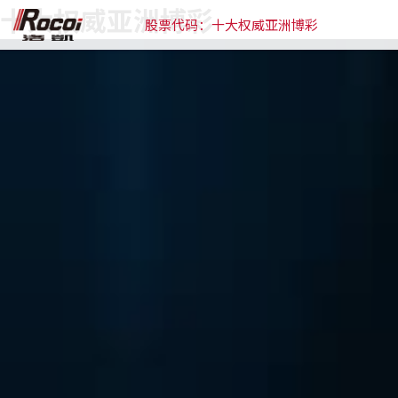
十大权威亚洲博彩
股票代码：十大权威亚洲博彩