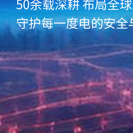
50余载深耕 布局全球
守护每一度电的安全