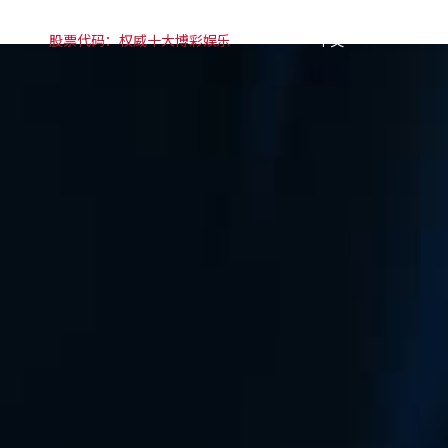
股票代码：权威十大博彩娱乐
中文