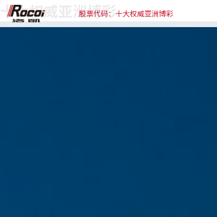
十大权威亚洲博彩
股票代码：十大权威亚洲博彩