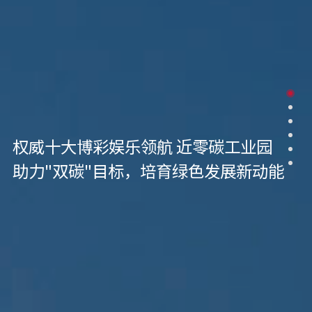
权威十大博彩娱乐领航 近零碳工业园
助力"双碳"目标，培育绿色发展新动能