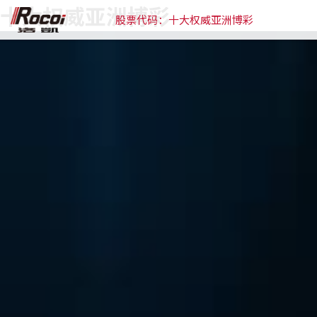
十大权威亚洲博彩
股票代码：十大权威亚洲博彩