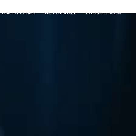
权威十大博彩娱乐
权威十大博彩娱乐
十大权威亚洲博彩
