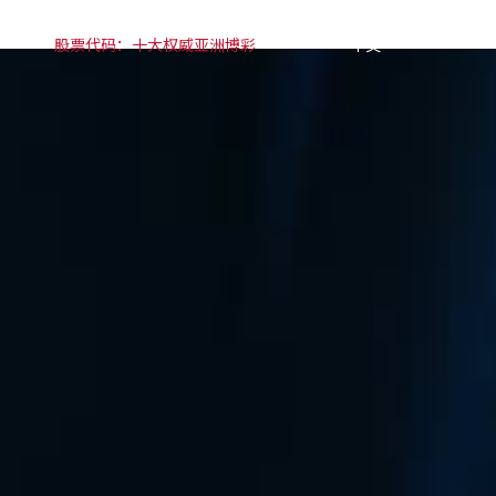
股票代码：十大权威亚洲博彩
中文