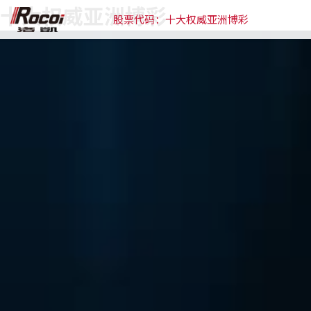
十大权威亚洲博彩
股票代码：十大权威亚洲博彩