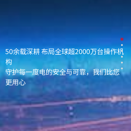
50余载深耕 布局全球超2000万台操作机
构
守护每一度电的安全与可靠，我们比您
更用心