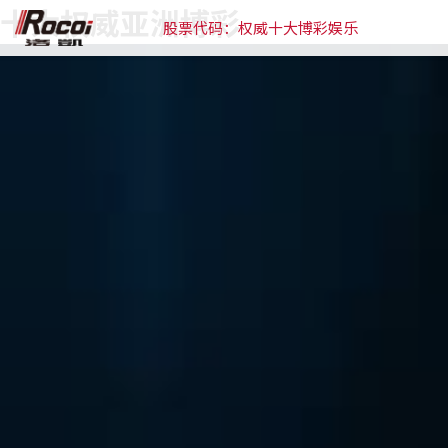
十大权威亚洲博彩
股票代码：权威十大博彩娱乐