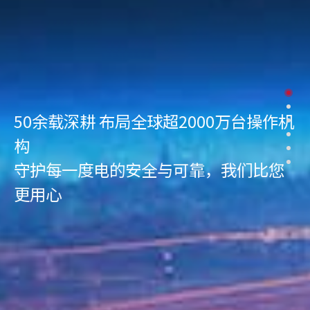
50余载深耕 布局全球超2000万台操作机
构
守护每一度电的安全与可靠，我们比您
更用心