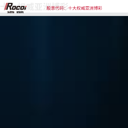
十大权威亚洲博彩
股票代码：十大权威亚洲博彩