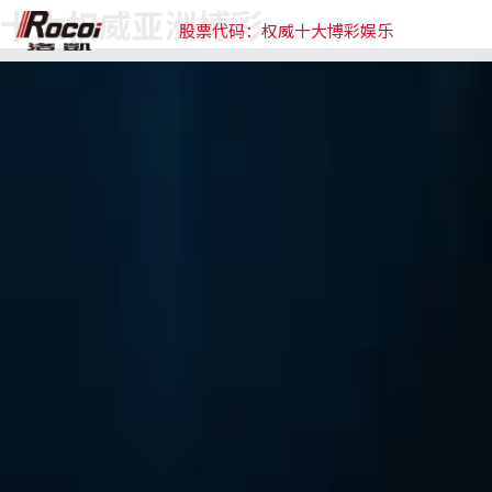
十大权威亚洲博彩
股票代码：权威十大博彩娱乐