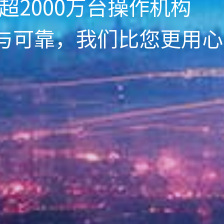
超2000万台操作机构
与可靠，我们比您更用心