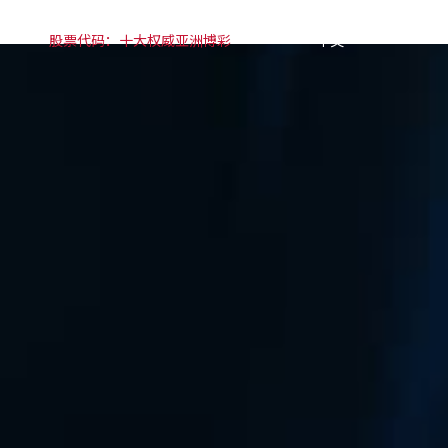
股票代码：十大权威亚洲博彩
中文