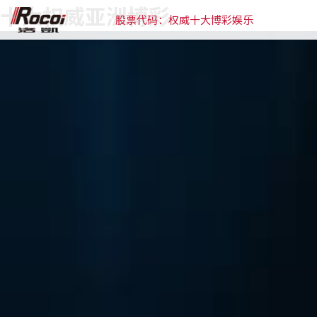
十大权威亚洲博彩
股票代码：权威十大博彩娱乐