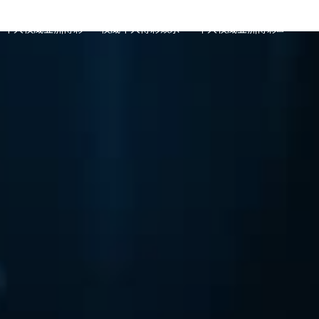
十大权威亚洲博彩
权威十大博彩娱乐
十大权威亚洲博彩
