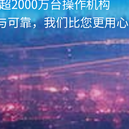
超2000万台操作机构
与可靠，我们比您更用心