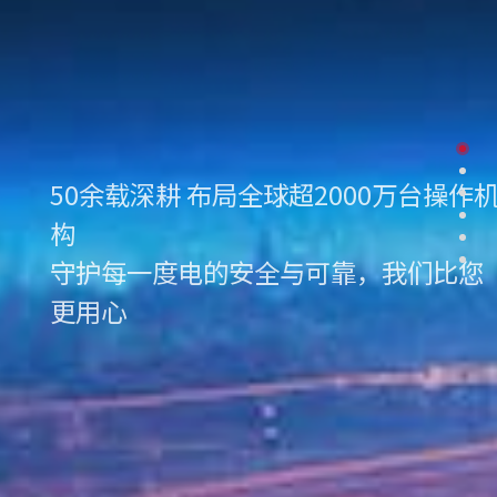
50余载深耕 布局全球超2000万台操作机
构
守护每一度电的安全与可靠，我们比您
更用心