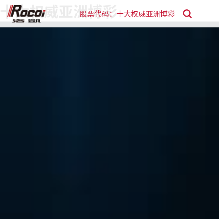
十大权威亚洲博彩
股票代码：十大权威亚洲博彩