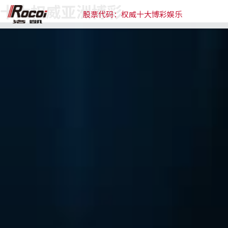
十大权威亚洲博彩
股票代码：权威十大博彩娱乐