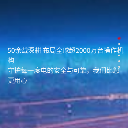
50余载深耕 布局全球超2000万台操作机
构
守护每一度电的安全与可靠，我们比您
更用心