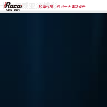
十大权威亚洲博彩
股票代码：权威十大博彩娱乐