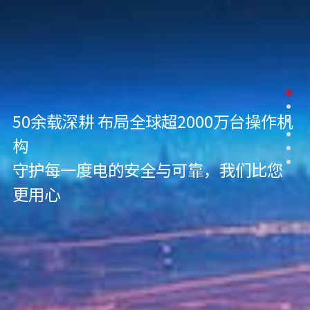
50余载深耕 布局全球超2000万台操作机
构
守护每一度电的安全与可靠，我们比您
更用心