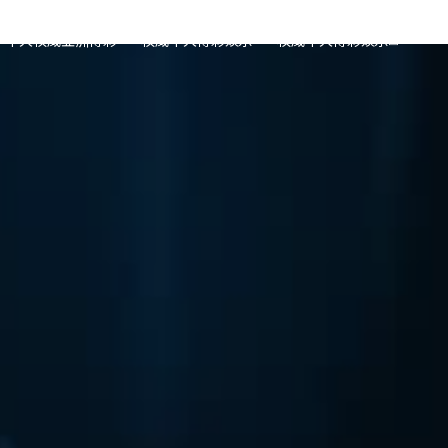
十大权威亚洲博彩
权威十大博彩娱乐
权威十大博彩娱乐
