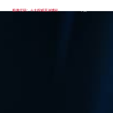
股票代码：十大权威亚洲博彩
中文