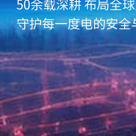
50余载深耕 布局全球
守护每一度电的安全