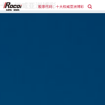
十大权威亚洲博彩
股票代码：十大权威亚洲博彩