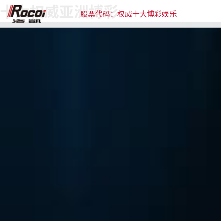
十大权威亚洲博彩
股票代码：权威十大博彩娱乐