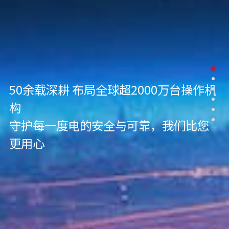
50余载深耕 布局全球超2000万台操作机
构
守护每一度电的安全与可靠，我们比您
更用心