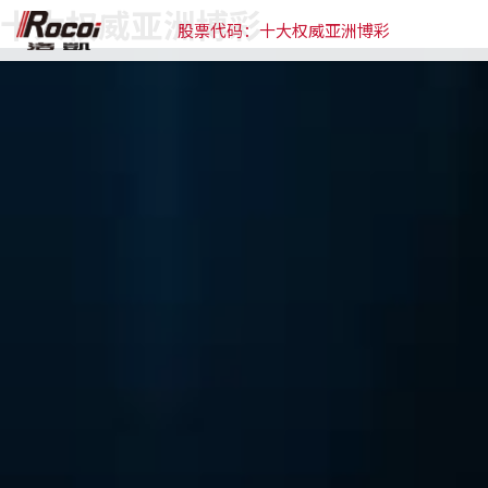
十大权威亚洲博彩
股票代码：十大权威亚洲博彩