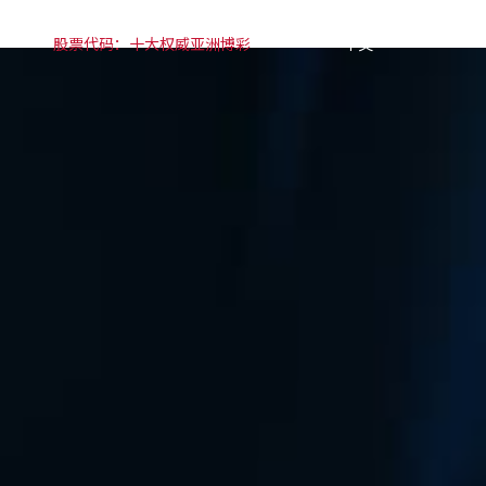
股票代码：十大权威亚洲博彩
中文