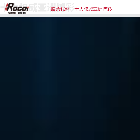
十大权威亚洲博彩
股票代码：十大权威亚洲博彩