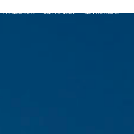
十大权威亚洲博彩
权威十大博彩娱乐
权威十大博彩娱乐
