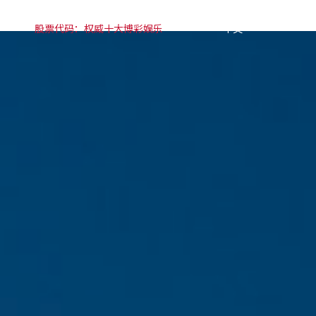
股票代码：权威十大博彩娱乐
中文