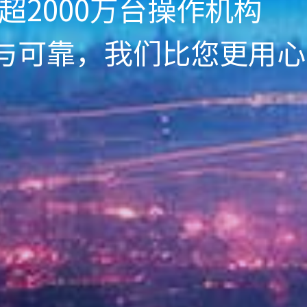
超2000万台操作机构
与可靠，我们比您更用心