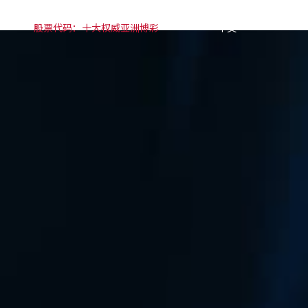
股票代码：十大权威亚洲博彩
中文