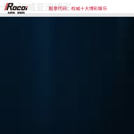
十大权威亚洲博彩
股票代码：权威十大博彩娱乐