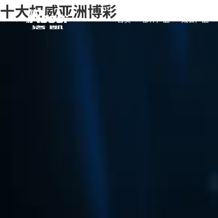
十大权威亚洲博彩
首页
部件产品
成套产品