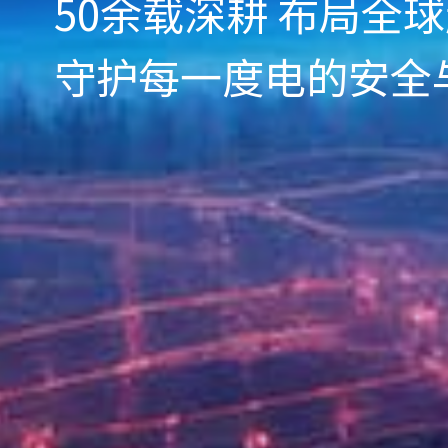
50余载深耕 布局全球
守护每一度电的安全