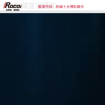
十大权威亚洲博彩
股票代码：权威十大博彩娱乐