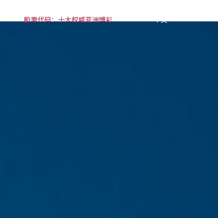
股票代码：十大权威亚洲博彩
中文