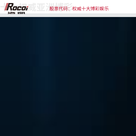
十大权威亚洲博彩
股票代码：权威十大博彩娱乐