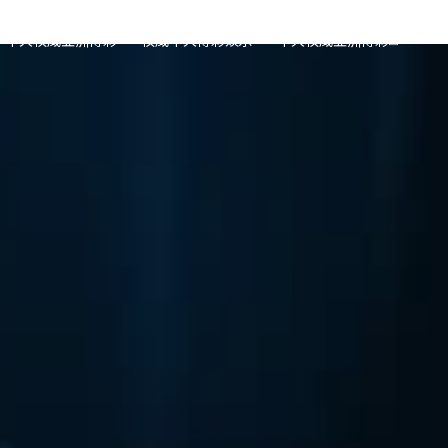
十大权威亚洲博彩
权威十大博彩娱乐
十大权威亚洲博彩
