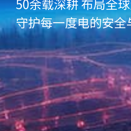
50余载深耕 布局全球
守护每一度电的安全