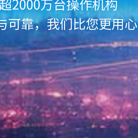
超2000万台操作机构
与可靠，我们比您更用心