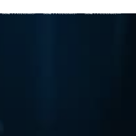
权威十大博彩娱乐
权威十大博彩娱乐
权威十大博彩娱乐
