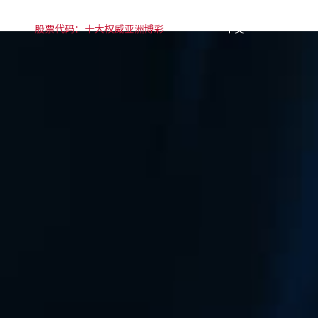
股票代码：十大权威亚洲博彩
中文