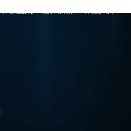
十大权威亚洲博彩
权威十大博彩娱乐
十大权威亚洲博彩
