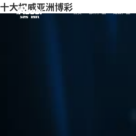
十大权威亚洲博彩
首页
部件产品
成套产品