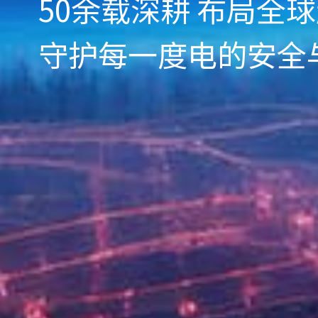
50余载深耕 布局全球
守护每一度电的安全